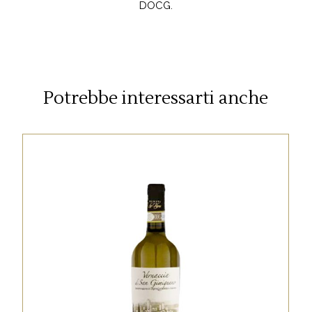
DOCG.
Potrebbe interessarti anche
,
BIANCO
D.O.C.G.
La Vernaccia di San Gimignano è un vino
bianco, prodotto in una ristretta zona della