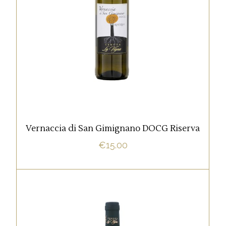
La Vernaccia di San Gimignano è un vino
bianco, prodotto in una ristretta zona della
Toscana tra Si
AGGIUNGI AL CARRELLO
Vernaccia di San Gimignano DOCG Riserva
€
15.00