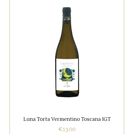
,
BIANCO
IGT
Vermentino Toscana IGT Uve raccolte a
mano tra il
AGGIUNGI AL CARRELLO
Luna Torta Vermentino Toscana IGT
€
13.00