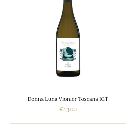
,
BIANCO
IGT
Vionier Toscana IGT Uve raccolte a mano
tra il 15
AGGIUNGI AL CARRELLO
Donna Luna Vionier Toscana IGT
€
13.00