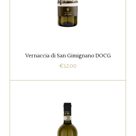
Toscana tra Si
AGGIUNGI AL CARRELLO
Vernaccia di San Gimignano DOCG
€
12.00
,
BIANCO
D.O.C.G.