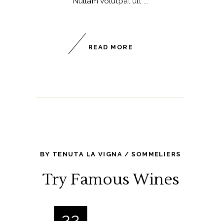
Nullam volutpat ult
READ MORE
BY
TENUTA LA VIGNA
SOMMELIERS
Try Famous Wines
22