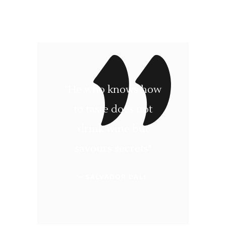
"He who knows how
to taste does not
drink wine but
savours secrets"
- SALVADOR DALI