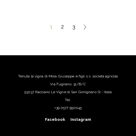
1
2
3
Tenuta la vigna di Mora Giuseppe e figli s.s. società agricola
Via Fugnano, 31/B/C
53037 Racciano Le Vigne di San Gimignano SI - Italia
Tel.
+39 0577 950045
Facebook
Instagram