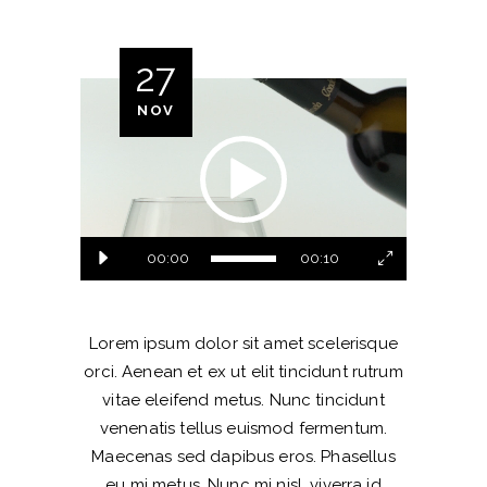
27
Video
NOV
Player
00:00
00:10
Lorem ipsum dolor sit amet scelerisque
orci. Aenean et ex ut elit tincidunt rutrum
vitae eleifend metus. Nunc tincidunt
venenatis tellus euismod fermentum.
Maecenas sed dapibus eros. Phasellus
eu mi metus. Nunc mi nisl, viverra id