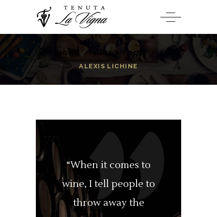
HOME
/
WINE & FOOD
/
ALEXIS LICHINE
“When it comes to
wine, I tell people to
throw away the