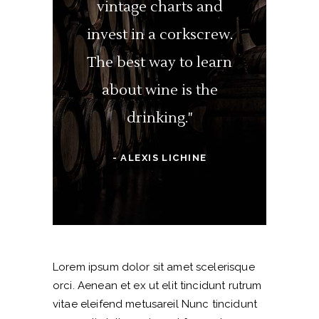
vintage charts and
invest in a corkscrew.
The best way to learn
about wine is the
drinking."
- ALEXIS LICHINE
Lorem ipsum dolor sit amet scelerisque
orci. Aenean et ex ut elit tincidunt rutrum
vitae eleifend metusareil Nunc tincidunt