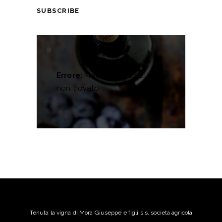
SUBSCRIBE
Errore:
Modulo di contatto
non trovato.
Tenuta la vigna di Mora Giuseppe e figli s.s. società agricola