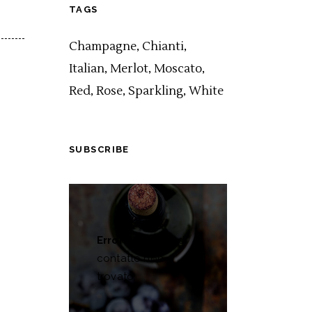
TAGS
Champagne
Chianti
Italian
Merlot
Moscato
Red
Rose
Sparkling
White
SUBSCRIBE
Errore:
Modulo di
contatto non
trovato.