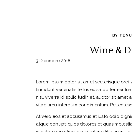
BY
TENU
Wine & Di
3 Dicembre 2018
Lorem ipsum dolor sit amet scelerisque orci. 
tincidunt venenatis tellus euismod fermentu
nisl, viverra id sollicitudin et, auctor sit a
vitae arcu interdum condimentum. Pellentesque
At vero eos et accusamus et iusto odio digni
atque corrupti quos dolores et quas molestias
in culpa qui officia deserunt mollitia animi, 