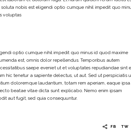
 soluta nobis est eligendi optio cumque nihil impedit quo minu
s voluptas
igendi optio cumque nihil impedit quo minus id quod maxime
sumenda est, omnis dolor repellendus. Temporibus autem
ecessitatibus saepe eveniet ut et voluptates repudiandae sint e
 hic tenetur a sapiente delectus, ut aut. Sed ut perspiciatis 
antium doloremque laudantium, totam rem aperiam, eaque ipsa
hitecto beatae vitae dicta sunt explicabo. Nemo enim ipsam
dit aut fugit, sed quia consequuntur.
FB
TW