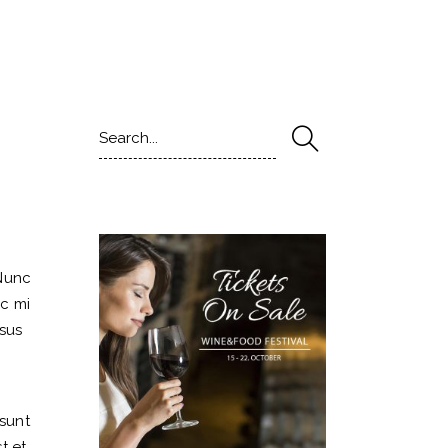
Search
for:
 Nunc
nc mi
isus
 sunt
t et