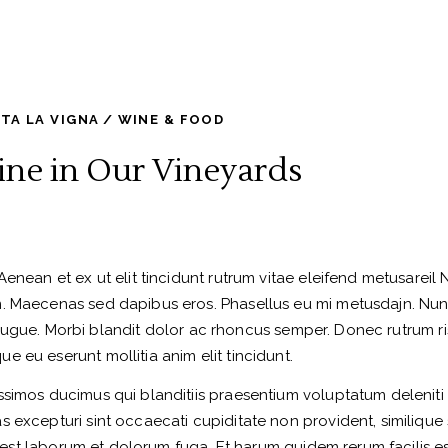
TA LA VIGNA
WINE & FOOD
ne in Our Vineyards
Aenean et ex ut elit tincidunt rutrum vitae eleifend metusareil
m. Maecenas sed dapibus eros. Phasellus eu mi metusdajn. Nu
met augue. Morbi blandit dolor ac rhoncus semper. Donec rutrum r
 eu eserunt mollitia anim elit tincidunt.
ssimos ducimus qui blanditiis praesentium voluptatum deleniti
 excepturi sint occaecati cupiditate non provident, similique
id est laborum et dolorum fuga. Et harum quidem rerum facilis es