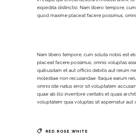
expedita distinctio. Nam libero tempore, cum
quod maxime placeat facere possimus, omni
Nam libero tempore, cum soluta nobis est el
placeat facere possimus, omnis voluptas as
quibusdam et aut officiis debitis aut rerum n
molestiae non recusandae. Itaque earum rerum
omnis iste natus error sit voluptatem accus
quae ab illo inventore veritatis et quasi arc
voluptatem quia voluptas sit aspernatur aut o
,
,
RED
ROSE
WHITE