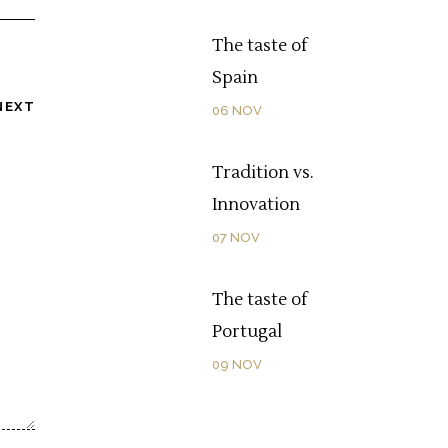
The taste of
Spain
NEXT
06
NOV
Tradition vs.
Innovation
07
NOV
The taste of
Portugal
09
NOV