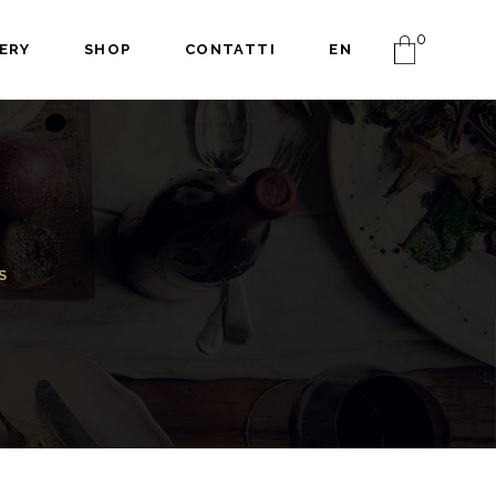
0
ERY
SHOP
CONTATTI
EN
S