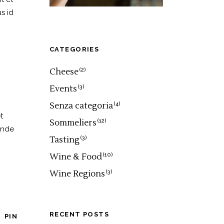
s id
CATEGORIES
Cheese
(2)
Events
(3)
Senza categoria
(4)
t
Sommeliers
(12)
unde
Tasting
(3)
Wine & Food
(10)
Wine Regions
(3)
RECENT POSTS
PIN