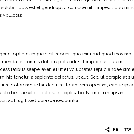
 soluta nobis est eligendi optio cumque nihil impedit quo minu
s voluptas
igendi optio cumque nihil impedit quo minus id quod maxime
sumenda est, omnis dolor repellendus. Temporibus autem
ecessitatibus saepe eveniet ut et voluptates repudiandae sint e
 hic tenetur a sapiente delectus, ut aut. Sed ut perspiciatis 
antium doloremque laudantium, totam rem aperiam, eaque ipsa
hitecto beatae vitae dicta sunt explicabo. Nemo enim ipsam
dit aut fugit, sed quia consequuntur.
FB
TW