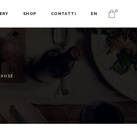
0
ERY
SHOP
CONTATTI
EN
 ROSÉ