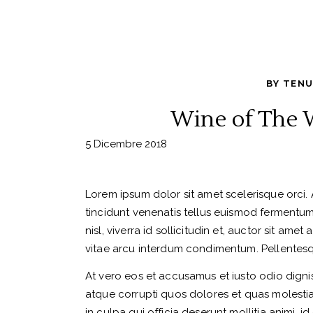
BY
TENU
Wine of The 
5 Dicembre 2018
Lorem ipsum dolor sit amet scelerisque orci. 
tincidunt venenatis tellus euismod fermentu
nisl, viverra id sollicitudin et, auctor sit a
vitae arcu interdum condimentum. Pellentesque
At vero eos et accusamus et iusto odio digni
atque corrupti quos dolores et quas molestias
in culpa qui officia deserunt mollitia animi, 