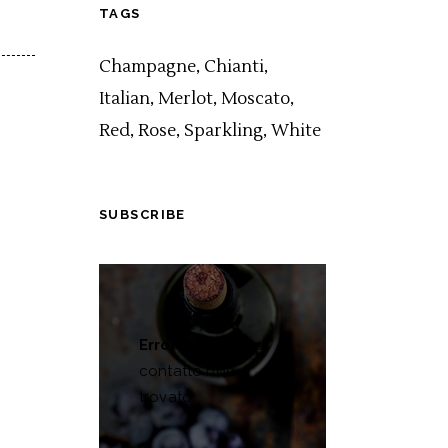
TAGS
Champagne
Chianti
Italian
Merlot
Moscato
Red
Rose
Sparkling
White
SUBSCRIBE
Errore:
Modulo di
contatto non
trovato.