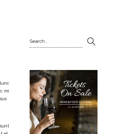
Search
for:
 Nunc
nc mi
isus
 sunt
t et