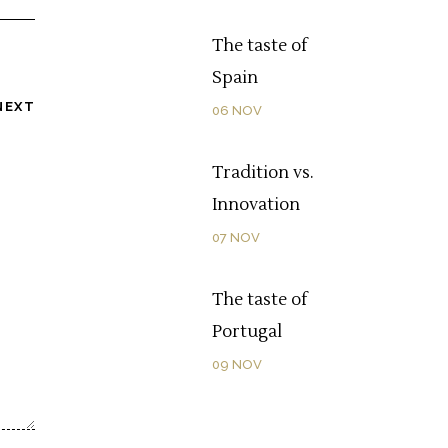
The taste of
Spain
NEXT
06
NOV
Tradition vs.
Innovation
07
NOV
The taste of
Portugal
09
NOV