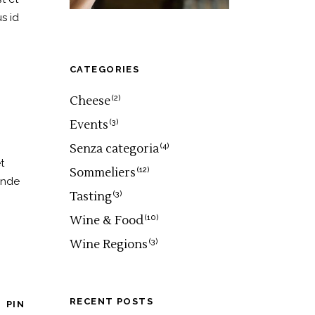
s id
CATEGORIES
Cheese
(2)
Events
(3)
Senza categoria
(4)
t
Sommeliers
(12)
unde
Tasting
(3)
Wine & Food
(10)
Wine Regions
(3)
RECENT POSTS
PIN