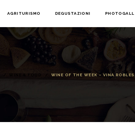
AGRITURISMO
DEGUSTAZIONI
PHOTOGALL
E
/
WINE & FOOD
/
WINE OF THE WEEK – VINA ROBLES