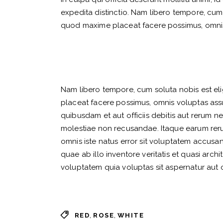
expedita distinctio. Nam libero tempore, cum
quod maxime placeat facere possimus, omni
Nam libero tempore, cum soluta nobis est el
placeat facere possimus, omnis voluptas as
quibusdam et aut officiis debitis aut rerum n
molestiae non recusandae. Itaque earum rerum
omnis iste natus error sit voluptatem accus
quae ab illo inventore veritatis et quasi arc
voluptatem quia voluptas sit aspernatur aut o
,
,
RED
ROSE
WHITE