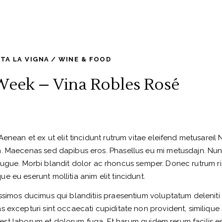
TA LA VIGNA
WINE & FOOD
Week – Vina Robles Rosé
Aenean et ex ut elit tincidunt rutrum vitae eleifend metusareil
m. Maecenas sed dapibus eros. Phasellus eu mi metusdajn. Nu
met augue. Morbi blandit dolor ac rhoncus semper. Donec rutrum r
 eu eserunt mollitia anim elit tincidunt.
ssimos ducimus qui blanditiis praesentium voluptatum deleniti
 excepturi sint occaecati cupiditate non provident, similique
id est laborum et dolorum fuga. Et harum quidem rerum facilis es